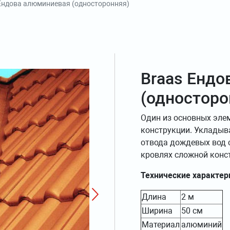
Ендова алюминиевая (односторонняя)
Braas Ендо
(односторо
Один из основных эле
конструкции. Укладыва
отвода дождевых вод с
кровлях сложной конс
Технические характер
Длина
2 м
Ширина
50 см
Материал
алюминий