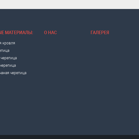
Е МАТЕРИАЛЫ:
О НАС
ГАЛЕРЕЯ
я кровля
епица
 черепица
черепица
чаная черепица