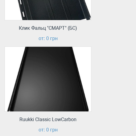
Клик Фальц "СМАРТ" (БС)
от: 0 грн
Ruukki Classic LowCarbon
от: 0 грн