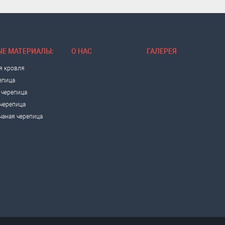
Е МАТЕРИАЛЫ:
О НАС
ГАЛЕРЕЯ
я кровля
епица
 черепица
черепица
чаная черепица