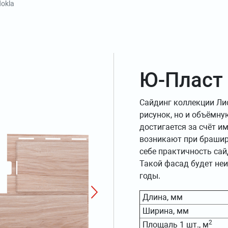
okla
Ю-Пласт 
Сайдинг коллекции Ли
рисунок, но и объёмну
достигается за счёт и
возникают при брашир
себе практичность сай
Такой фасад будет не
годы.
Длина, мм
Ширина, мм
2
Площаль 1 шт., м