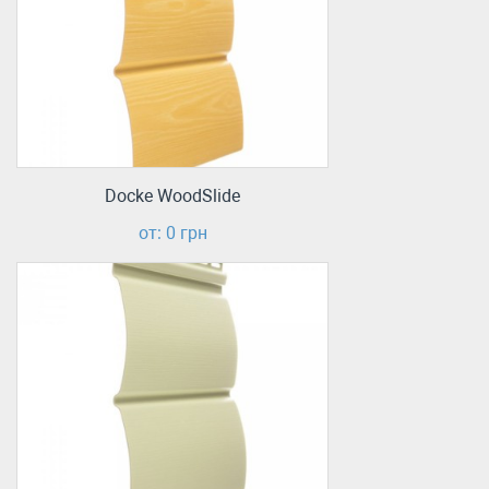
Docke WoodSlide
от: 0 грн