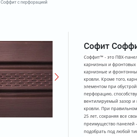
 Соффит с перфорацией
Софит Соффи
Соффит™ - это ПВХ-пане
карнизных и фронтовых 
карнизные и фронтонны
кровли. Кроме того, ка
элементом при обустройс
перфорацию, способств
вентилируемый зазор и
кровли.
При правильном 
25 лет, сохраняя все св
преимущество панелей 
подобрать под любой ти