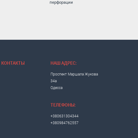
перфорации
КОНТАКТЫ
НАШ АДРЕС:
Проспект Маршала Жукова
34а
Одесса
ТЕЛЕФОНЫ:
+380631304344
+380984762557