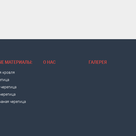
Е МАТЕРИАЛЫ:
О НАС
ГАЛЕРЕЯ
я кровля
епица
 черепица
черепица
чаная черепица