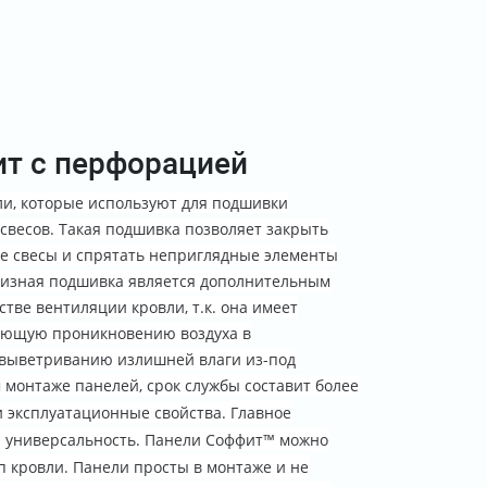
т с перфорацией
ли, которые используют для подшивки
свесов.
Такая подшивка позволяет закрыть
е свесы и спрятать неприглядные элементы
рнизная подшивка является дополнительным
тве вентиляции кровли, т.к. она имеет
ующую проникновению воздуха в
 выветриванию излишней влаги из-под
монтаже панелей, срок службы составит более
ои эксплуатационные свойства.
Главное
- универсальность. Панели Соффит™ можно
п кровли.
Панели просты в монтаже и не