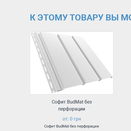
К ЭТОМУ ТОВАРУ ВЫ 
Софит BudMat без
перфорации
от: 0 грн
Софит BudMat без перфорации