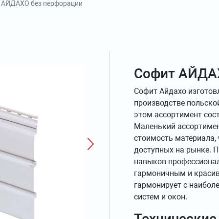
 АЙДАХО без перфорации
Софит АЙДА
Софит Айдахо изготов
производстве польской
этом ассортимент сост
Маленький ассортимен
стоимость материала,
доступных на рынке. П
навыков профессионал
гармоничным и красив
гармонирует с наибол
систем и окон.
Технические