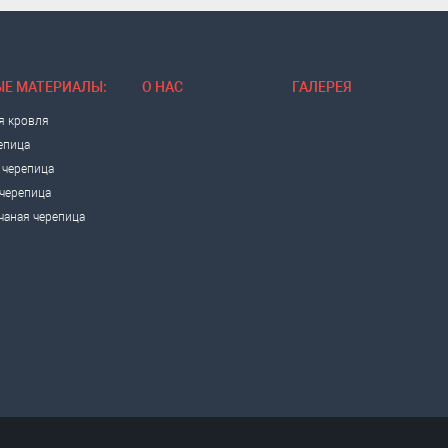
Е МАТЕРИАЛЫ:
О НАС
ГАЛЕРЕЯ
я кровля
епица
 черепица
черепица
чаная черепица